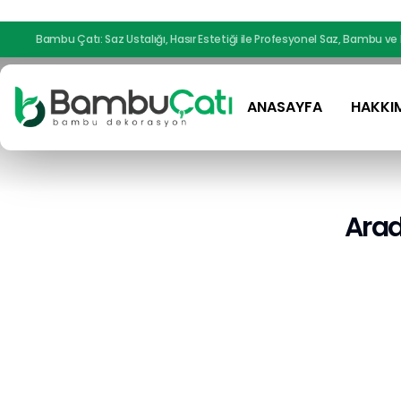
Bambu Çatı: Saz Ustalığı, Hasır Estetiği ile Profesyonel Saz, Bambu ve
ANASAYFA
HAKKI
Arad