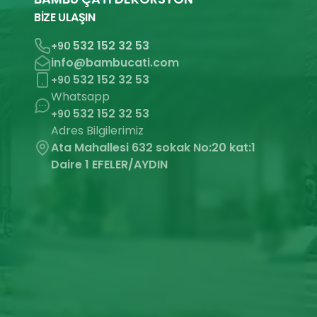
BİZE ULAŞIN
532 152 32 53
+90
info@bambucati.com
532 152 32 53
+90
Whatsapp
532 152 32 53
+90
Adres Bilgilerimiz
Ata Mahallesi 632 sokak No:20 kat:1
Daire 1 EFELER/AYDIN