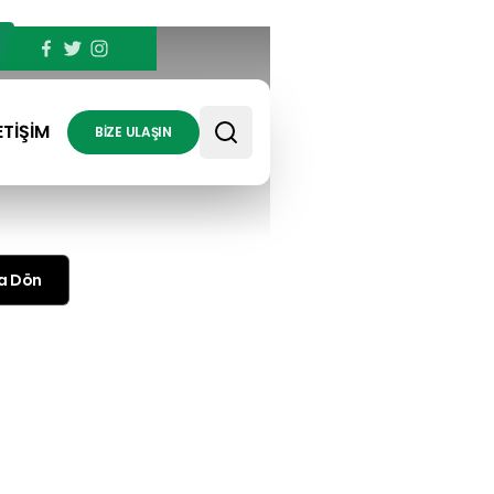
ETİŞİM
BİZE ULAŞIN
a Dön