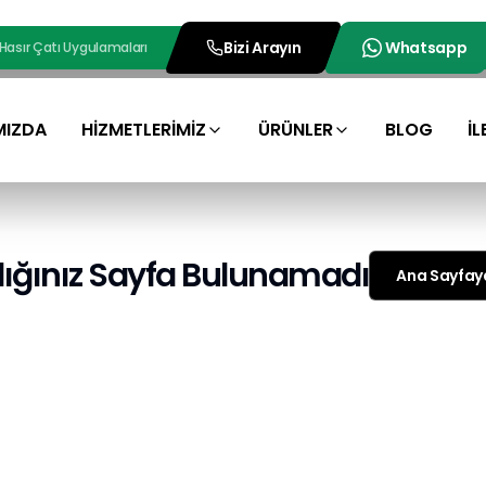
Bizi Arayın
Whatsapp
 Hasır Çatı Uygulamaları
MIZDA
HİZMETLERİMİZ
ÜRÜNLER
BLOG
İL
ığınız Sayfa Bulunamadı
Ana Sayfay