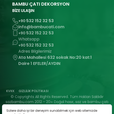
BAMBU ÇATI DEKORSYON
BİZE ULAŞIN
532 152 32 53
+90
info@bambucati.com
532 152 32 53
+90
Whatsapp
532 152 32 53
+90
Adres Bilgilerimiz
Ata Mahallesi 632 sokak No:20 kat:1
Daire 1 EFELER/AYDIN
KVKK
GİZLİLİK POLİTİKASI
© Copyrights All Rights Reserved. Tüm Hakları Saklıdır
sazbambu.com 2012 - 20∞ Doğal hasır, saz ve bambu çatı
ile şık ve uzun ömürlü çözümler. SazBabu.com’da kamelya,
Sizlere daha iyi bir deneyim sunabilmek için web sitemizde
pergola ve dekorasyon ürünlerinde profesyonel hizmet.