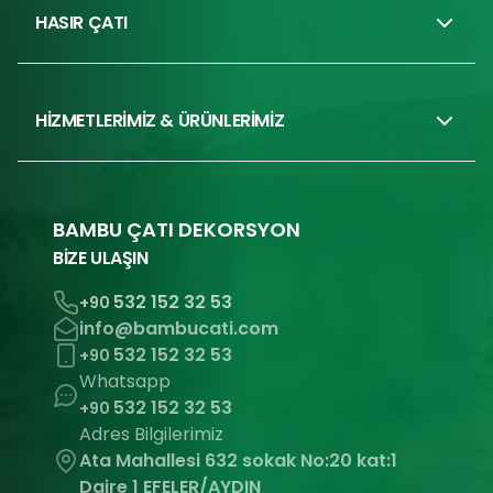
HASIR ÇATI
HİZMETLERİMİZ & ÜRÜNLERİMİZ
BAMBU ÇATI DEKORSYON
BİZE ULAŞIN
532 152 32 53
+90
info@bambucati.com
532 152 32 53
+90
Whatsapp
532 152 32 53
+90
Adres Bilgilerimiz
Ata Mahallesi 632 sokak No:20 kat:1
Daire 1 EFELER/AYDIN