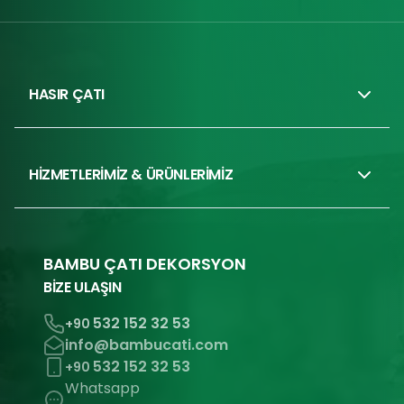
HASIR ÇATI
HİZMETLERİMİZ & ÜRÜNLERİMİZ
BAMBU ÇATI DEKORSYON
BİZE ULAŞIN
532 152 32 53
+90
info@bambucati.com
532 152 32 53
+90
Whatsapp