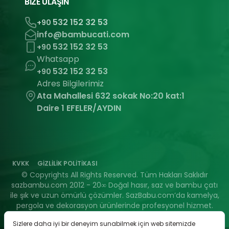
BİZE ULAŞIN
532 152 32 53
+90
info@bambucati.com
532 152 32 53
+90
Whatsapp
532 152 32 53
+90
Adres Bilgilerimiz
Ata Mahallesi 632 sokak No:20 kat:1
Daire 1 EFELER/AYDIN
KVKK
GİZLİLİK POLİTİKASI
© Copyrights All Rights Reserved. Tüm Hakları Saklıdır
sazbambu.com 2012 - 20∞ Doğal hasır, saz ve bambu çatı
ile şık ve uzun ömürlü çözümler. SazBabu.com’da kamelya,
pergola ve dekorasyon ürünlerinde profesyonel hizmet.
Sizlere daha iyi bir deneyim sunabilmek için web sitemizde