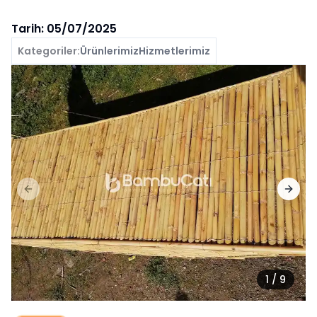
Tarih:
05/07/2025
Kategoriler:
Ürünlerimiz
Hizmetlerimiz
Previous slide
Next 
1
/
9